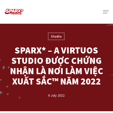
Skip
Menu
to
main
content
Studio
SPARX* – A VIRTUOS
STUDIO ĐƯỢC CHỨNG
NHẬN LÀ NƠI LÀM VIỆC
XUẤT SẮC™ NĂM 2022
6 July 2022