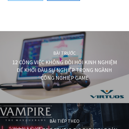
BÀI TRƯỚC
12 CÔNG VIỆC KHÔNG ĐÒI HỎI KINH NGHIỆM
ĐỂ KHỞI ĐẦU SỰ NGHIỆP TRONG NGÀNH
CÔNG NGHIỆP GAME
BÀI TIẾP THEO