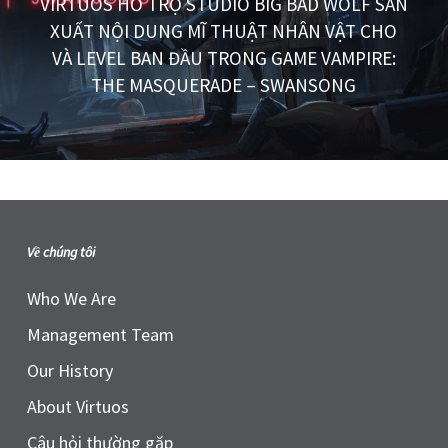
VIRTUOS HỖ TRỢ STUDIO BIG BAD WOLF SẢN
XUẤT NỘI DUNG MĨ THUẬT NHÂN VẬT CHO
VÀ LEVEL BAN ĐẦU TRONG GAME VAMPIRE:
THE MASQUERADE – SWANSONG
Về chúng tôi
Who We Are
Management Team
Our History
About Virtuos
Câu hỏi thường gặp