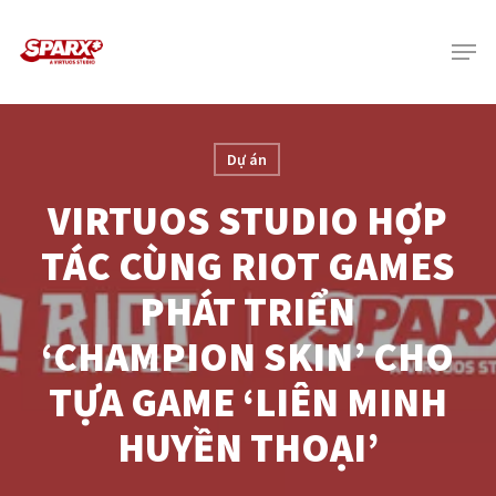
Skip
Menu
to
main
content
Dự án
VIRTUOS STUDIO HỢP
TÁC CÙNG RIOT GAMES
PHÁT TRIỂN
‘CHAMPION SKIN’ CHO
TỰA GAME ‘LIÊN MINH
HUYỀN THOẠI’