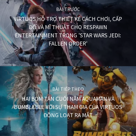
BÀI TRƯỚC
VIRTUOS HỖ TRỢ THIẾT KẾ CÁCH CHƠI, CẤP
ĐỘ VÀ MĨ THUẬT CHO RESPAWN
ENTERTAINMENT TRONG 'STAR WARS JEDI:
FALLEN ORDER'
BÀI TIẾP THEO
HAI BOM TẤN CUỐI NĂM AQUAMAN VÀ
BUMBLEBEE VỚI SỰ THAM GIA CỦA VIRTUOS
ĐỒNG LOẠT RA MẮT