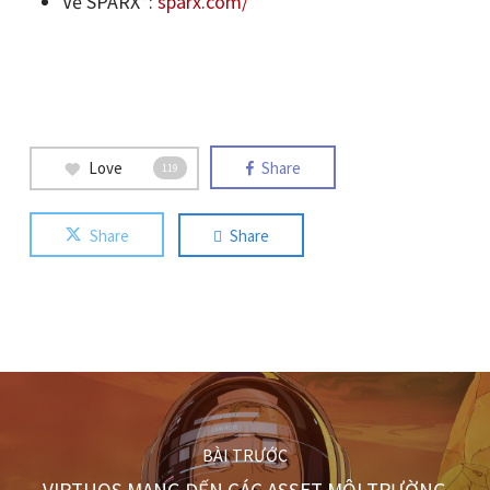
Về SPARX*:
sparx.com/
Love
Share
119
Share
Share
BÀI TRƯỚC
VIRTUOS MANG ĐẾN CÁC ASSET MÔI TRƯỜNG