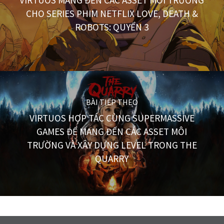
CHO SERIES PHIM NETFLIX LOVE, DEATH &
ROBOTS: QUYỂN 3
BÀI TIẾP THEO
VIRTUOS HỢP TÁC CÙNG SUPERMASSIVE
GAMES ĐỂ MANG ĐẾN CÁC ASSET MÔI
TRƯỜNG VÀ XÂY DỰNG LEVEL TRONG THE
QUARRY