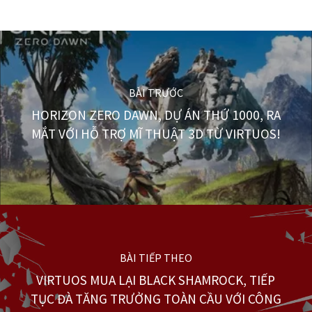
BÀI TRƯỚC
HORIZON ZERO DAWN, DỰ ÁN THỨ 1000, RA
MẮT VỚI HỖ TRỢ MĨ THUẬT 3D TỪ VIRTUOS!
BÀI TIẾP THEO
VIRTUOS MUA LẠI BLACK SHAMROCK, TIẾP
TỤC ĐÀ TĂNG TRƯỞNG TOÀN CẦU VỚI CÔNG