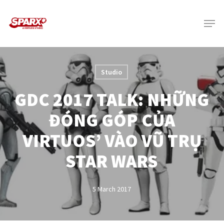
Skip
Menu
to
main
content
Studio
GDC 2017 TALK: NHỮNG
ĐÓNG GÓP CỦA
VIRTUOS’ VÀO VŨ TRỤ
STAR WARS
5 March 2017