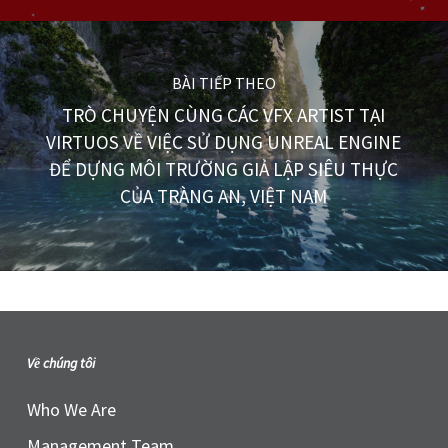
BÀI TIẾP THEO
TRÒ CHUYỆN CÙNG CÁC VFX ARTIST TẠI
VIRTUOS VỀ VIỆC SỬ DỤNG UNREAL ENGINE
ĐỂ DỰNG MÔI TRƯỜNG GIẢ LẬP SIÊU THỰC
CỦA TRÀNG AN, VIỆT NAM
Về chúng tôi
Who We Are
Management Team