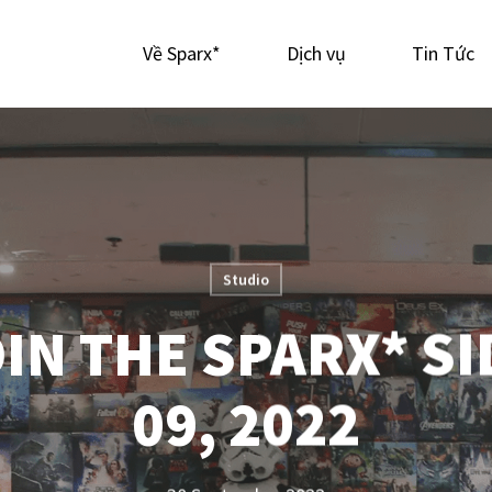
Về Sparx*
Dịch vụ
Tin Tức
Studio
OIN THE SPARX* SI
09, 2022