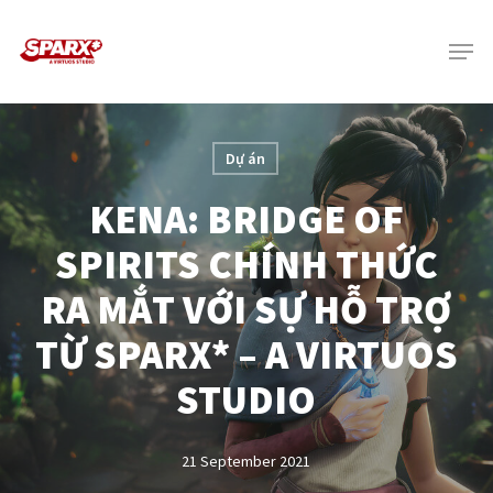
Skip
Menu
to
main
content
Dự án
KENA: BRIDGE OF
SPIRITS CHÍNH THỨC
RA MẮT VỚI SỰ HỖ TRỢ
TỪ SPARX* – A VIRTUOS
STUDIO
21 September 2021