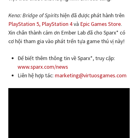
Kena: Bridge of Spirits
hiện đã được phát hành trên
PlayStation 5, PlayStation 4
và
Epic Games Store
.
Xin chân thành cảm ơn Ember Lab đã cho Sparx* có
cơ hội tham gia vào phát trển tựa game thú vị này!
Để biết thêm thông tin về Sparx*, truy cập:
www.sparx.com/news
Liên hệ hợp tác:
marketing@virtuosgames.com