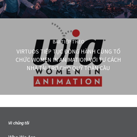
BÀI TIẾP THEO
VIRTUOS TIẾP TỤC ĐỒNG HÀNH CÙNG TỔ
CHỨC WOMEN IN ANIMATION VỚI TƯ CÁCH
NHÀ TÀI TRỢ CHO QUỸ TOÀN CẦU
Về chúng tôi