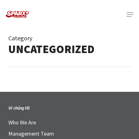
Skip
Menu
to
main
content
Category
UNCATEGORIZED
Về chúng tôi
Who We Are
Management Team